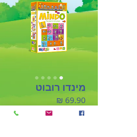
מינדו רובוט
מחיר
הוספה לסל
לגילאי +5