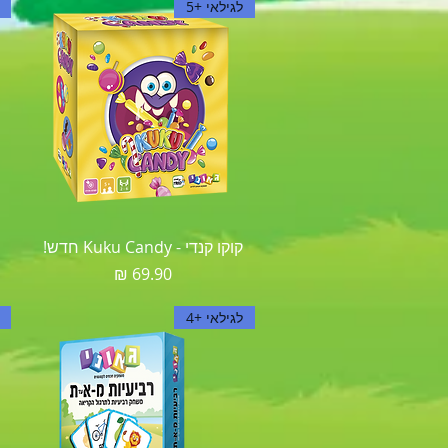
לגילאי +5
תצוגה מהירה
קוקו קנדי - Kuku Candy חדש!
מחיר
לגילאי +4