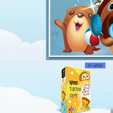
לגילאי +5