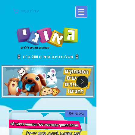
עגלת קניות
משלוח חינם החל מ 200 ש"ח
גילאי +8