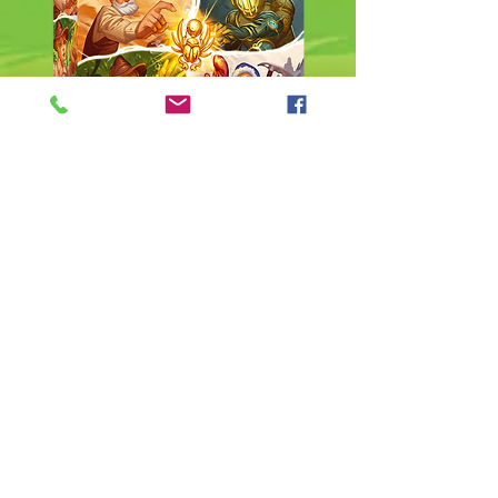
סקרביה
מחיר רגיל
מחיר מבצע
לגילאי +8