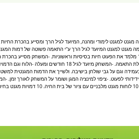
 - משחק התאמה מגנט למגנט לימודי ומהנה, המיועד לגיל הרך ומסייע בהכרת החי
 מגנט למגנט המיועד לגיל הרך ע"י התאמה פשוטה של דמות המגנ
לה-הבית שלה. -החיה וביתה שלב 1 מלמד את הפעוט חיות בסיסיות וראשוניות. -המשחק מסייע
מפתח כושר התבוננות בתמונה ויכולת התאמה. -המשחק מיועד לגיל 18
עמידה וגם על גבי שולחן בישיבה. ולשייך את הדמות המגנטית למשט
 ידידותי לפעוט. -ציפוי למינציה המגן ושומר על המשחק לאורך זמן. -ה