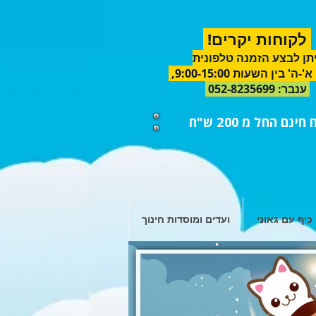
לקוחות יקרים!
תן לבצע הזמנה טלפונית
א'-ה'
בין השעות 9:00-15:00,
ענבר
:
052-8235699
ינם החל מ 200 ש"ח
כיף עם גאוני
ועדים ומוסדות חינוך