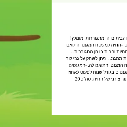
ות והבית בו הן מתגוררות. מומלץ!
ט –החיה למשטח המגנטי התואם
 בהכרת החיות והבית בו הן מתגוררות. -
 חודשים ומעלה -הלוח וגם הדמויות ממגנט. -ניתן לשחק על גבי לוח
ח המגנטי התואם לה. -המגנטים
מגנטים בגודל שנוח לפעוט לאחוז
בהם ללמוד ולשחק. המשחק כולל : 10 לוחות מגנט מלבניים עם ציור של בית החיה. 10 דמויות מגנט בחיתוך צורני של החיה. סה"כ 20