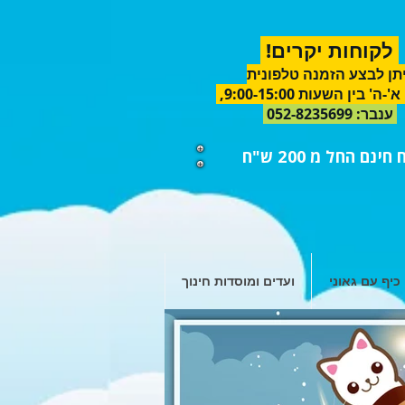
לקוחות יקרים!
תן לבצע הזמנה טלפונית
א'-ה'
בין השעות 9:00-15:00,
ענבר
:
052-8235699
ינם החל מ 200 ש"ח
כיף עם גאוני
ועדים ומוסדות חינוך