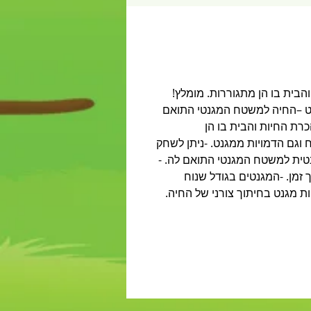
ות והבית בו הן מתגוררות. מומלץ!
ט –החיה למשטח המגנטי התואם
ייע בהכרת החיות והבית בו הן
אמה. -המשחק מיועד לגיל 24 חודשים ומעלה -הלוח וגם הדמויות ממגנט. -ניתן לשחק
נטית למשטח המגנטי התואם לה. -
ך זמן. -המגנטים בגודל שנוח
ללמוד ולשחק. המשחק כולל : 10 לוחות מגנט מלבניים עם ציור של בית החיה. 10 דמויות מגנט בחיתוך צורני של החיה.