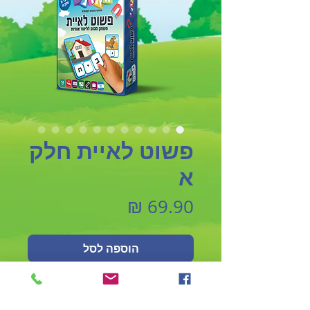
פשוט לאיית חלק
א
מחיר
הוספה לסל
לגילאי +4